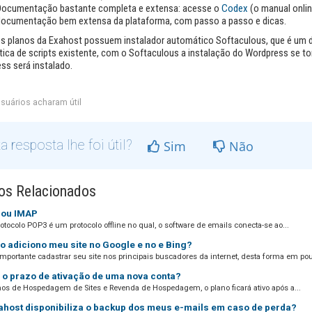
Documentação bastante completa e extensa: acesse o
Codex
(
o manual onli
documentação bem extensa da plataforma, com passo a passo e dicas.
s planos da Exahost possuem instalador automático Softaculous, que é um d
ica de scripts existente, com o Softaculous a instalação do Wordpress se 
ss será instalado.
suários acharam útil
a resposta lhe foi útil?
Sim
Não
os Relacionados
ou IMAP
otocolo POP3 é um protocolo offline no qual, o software de emails conecta-se ao...
 adiciono meu site no Google e no e Bing?
importante cadastrar seu site nos principais buscadores da internet, desta forma em pou
 o prazo de ativação de uma nova conta?
nos de Hospedagem de Sites e Revenda de Hospedagem, o plano ficará ativo após a...
ahost disponibiliza o backup dos meus e-mails em caso de perda?