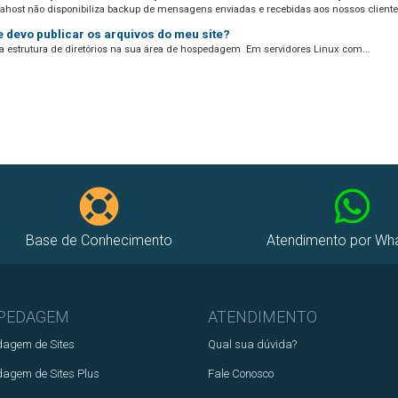
xahost não disponibiliza backup de mensagens enviadas e recebidas aos nossos clientes
 devo publicar os arquivos do meu site?
a estrutura de diretórios na sua área de hospedagem Em servidores Linux com...
Base de Conhecimento
Atendimento por Wh
PEDAGEM
ATENDIMENTO
agem de Sites
Qual sua dúvida?
agem de Sites Plus
Fale Conosco