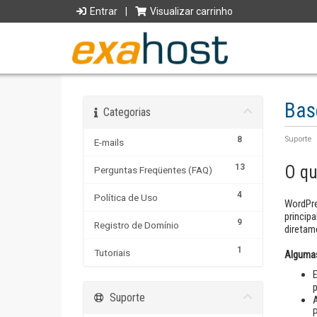
Entrar
|
Visualizar carrinho
Bas
Categorias
8
Suporte
E-mails
13
O qu
Perguntas Freqüentes (FAQ)
4
Política de Uso
WordPre
princip
9
Registro de Domínio
diretam
1
Tutoriais
Algumas
E
p
Suporte
P