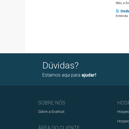
Não, a E
Onde
Entenda 
Dúvidas?
Estamos aqui para
ajudar!
SOBRE NÓS
HOS
Sobre a Exahost
Hosped
Hosped
ÁREA DO CLIENTE