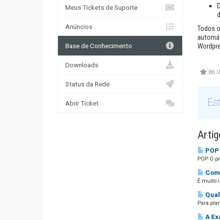
Meus Tickets de Suporte
Anúncios
Todos o
automát
Base de Conhecimento
Wordpre
Downloads
86 U
Status da Rede
Est
Abrir Ticket
Artig
POP 
POP O pr
Como
É muito 
Qual
Para pla
A Ex